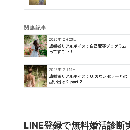
ナ
ビ
ゲ
ー
関連記事
シ
ョ
2025年12月26日
ン
成婚者リアルボイス：自己変容プログラム
ってすごい！
2025年12月19日
成婚者リアルボイス：Q. カウンセラーとの
思い出は？ part 2
LINE登録で無料婚活診断