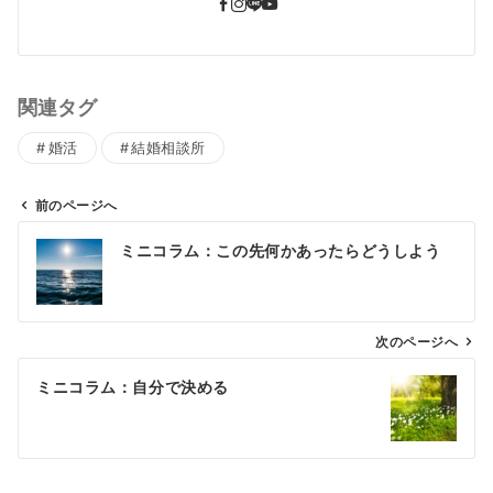
関連タグ
婚活
結婚相談所
前のページへ
投
ミニコラム：この先何かあったらどうしよう
稿
ナ
ビ
ゲ
次のページへ
ー
ミニコラム：自分で決める
シ
ョ
ン