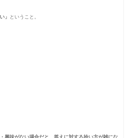
い」
ということ。
・興味がない場合だと、答えに対する拾い方が雑にな