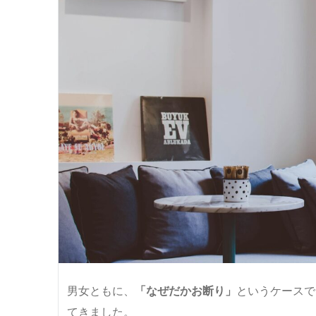
男女ともに、
「なぜだかお断り」
というケースで
てきました。