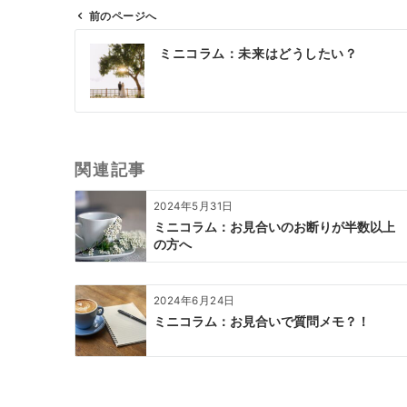
前のページへ
投
ミニコラム：未来はどうしたい？
稿
ナ
ビ
ゲ
ー
関連記事
シ
ョ
2024年5月31日
ン
ミニコラム：お見合いのお断りが半数以上
の方へ
2024年6月24日
ミニコラム：お見合いで質問メモ？！