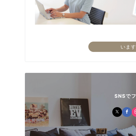
います
SNSで