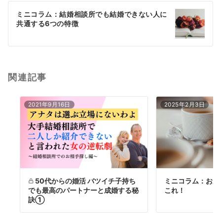
ー
ミニコラム：結婚相談所でも結婚できない人に
シ
共通する6つの特徴
ョ
ン
関連記事
2021年9月16日
2025年2月3日
50代からの婚活 バツイチ子持ち
ミニコラム：お見
でも最高のパートナーと成婚する秘
これ！
訣①