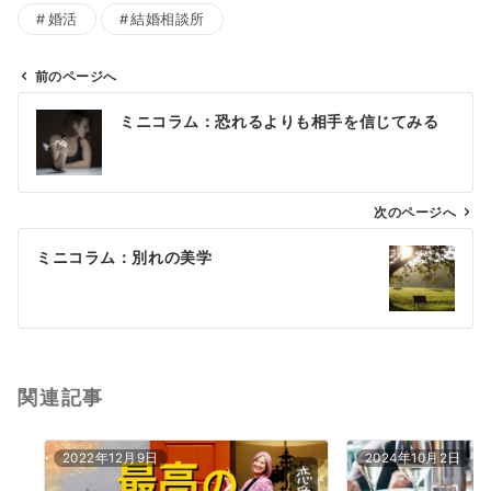
婚活
結婚相談所
前のページへ
投
ミニコラム：恐れるよりも相手を信じてみる
稿
ナ
ビ
ゲ
次のページへ
ー
ミニコラム：別れの美学
シ
ョ
ン
関連記事
2022年12月9日
2024年10月2日