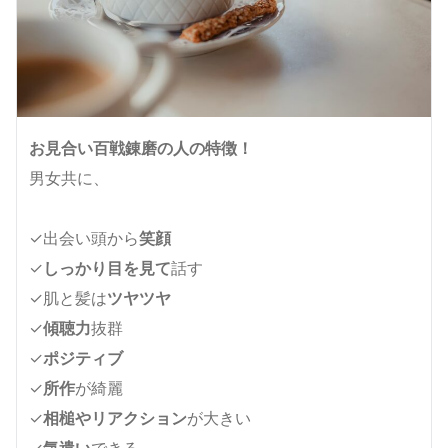
お見合い百戦錬磨の人の特徴！
男女共に、
✓出会い頭から
笑顔
✓
しっかり目を見て
話す
✓肌と髪は
ツヤツヤ
✓
傾聴力
抜群
✓
ポジティブ
✓
所作
が綺麗
✓
相槌やリアクション
が大きい
✓
気遣い
できる