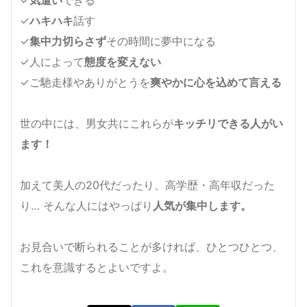
✓
ハキハキ
話す
✓
集中力切らさず
その時間に夢中になる
✓人によって
態度を変えない
✓ご馳走様やありがとうを
爽やかに心を込めて言える
世の中には、男女共にこれらが
キッチリできる人がい
ます！
加えて美人の20代だったり、高学歴・高年収だった
り… そんな人にはやっぱり
人気が集中します。
お見合いで断られることが多ければ、ひとつひとつ、
これを意識するとよいですよ。