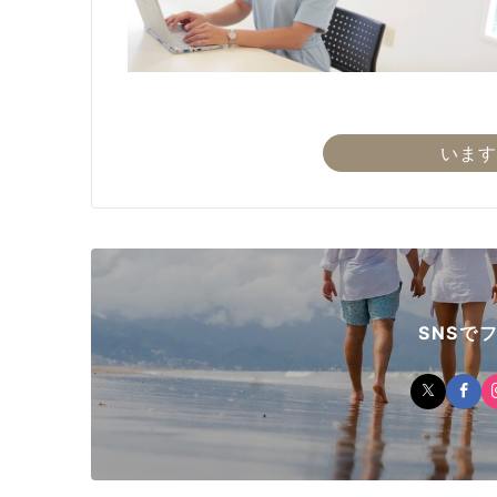
います
SNSで