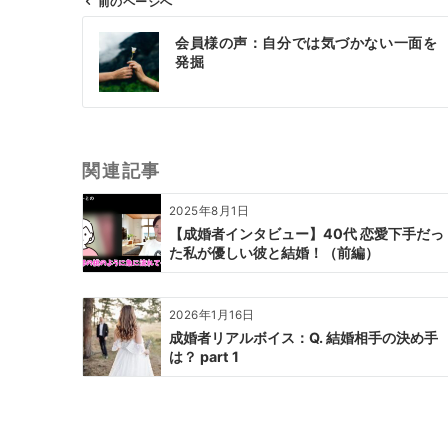
前のページへ
投
会員様の声：自分では気づかない一面を
稿
発掘
ナ
ビ
ゲ
ー
関連記事
シ
ョ
2025年8月1日
ン
【成婚者インタビュー】40代 恋愛下手だっ
た私が優しい彼と結婚！（前編）
2026年1月16日
成婚者リアルボイス：Q. 結婚相手の決め手
は？ part 1