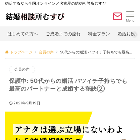
婚活するなら全国オンライン／名古屋の結婚相談所むすび
Menu
はじめての方へ
ご成婚までの流れ
料金プラン
婚活お役立
トップページ
会員の声
50代からの婚活 バツイチ子持ちでも最高のパートナーと成婚する秘訣②
会員の声
保護中: 50代からの婚活 バツイチ子持ちでも
最高のパートナーと成婚する秘訣②
2021年9月19日