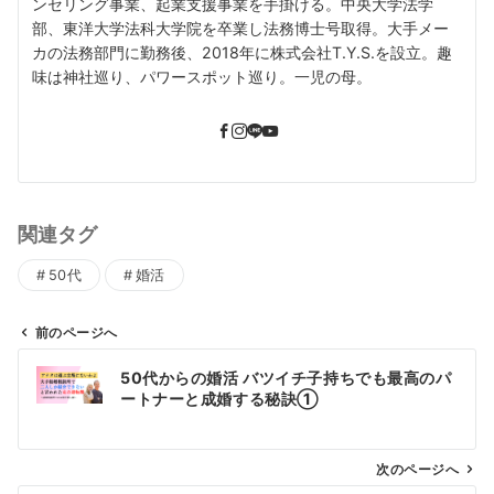
ンセリング事業、起業支援事業を手掛ける。中央大学法学
部、東洋大学法科大学院を卒業し法務博士号取得。大手メー
カの法務部門に勤務後、2018年に株式会社T.Y.S.を設立。趣
味は神社巡り、パワースポット巡り。一児の母。
関連タグ
50代
婚活
前のページへ
投
50代からの婚活 バツイチ子持ちでも最高のパ
稿
ートナーと成婚する秘訣①
ナ
ビ
ゲ
次のページへ