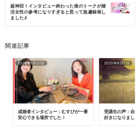
ー
超神回！インタビュー終わった後のトークが婚
シ
活女性の参考になりすぎると思って急遽録画し
ョ
ました♪
ン
関連記事
2026年1月31日
2025年8月7日
成婚者インタビュー：むすびが一番
受講生の声：自分
安心できる場所でした！
好きになりました